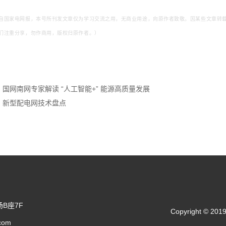
自
国家电网报
，本号所刊发文章仅为学习交流之用，无商业用途，向原作者致敬。
因某些文章转
们注重分享，勿作商用，版权归原作者。
）
国网南网专家解读 “人工智能+” 能源高质量发展
新型配电网技术盘点
B座7F
Copyright 
.com