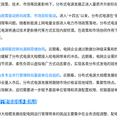
在政策、技术、市场等因素影响下，分布式电源发展正进入量质齐升新阶段
由政策驱动
转向政策、市场双轮驱动
。进入“十四五”以来，分布式电源在
越限等问题。随着新能源上网电量全部进入电力市场政策落地，分布式电源
式电源将通过技术更新换代等方式实现内部挖潜。在政策和市场协同作用
任。
由源网联控转向源网荷储协同
。
近期看，电网企业通过数据分钟级采集和
效缓解了分布式电源大规模接入给电网带来的冲击。远期看，电网企业需
调节资源、柔性负荷以虚拟电厂方式动态聚合，实现各类分布式发电的就
由多专业并行管理转向基层单位自组织
。
近期看，分布式电源大规模发展给
源全量入市后，分布式电源发展将跟随市场价格呈现地域性、集聚性特点
有效解决，迫切需要进一步赋予基层单位管理和资源配置权限、挖掘基层
行管理面临多重挑战
源大规模发展给配电网运行管理带来的挑战主要集中在业务流程调整、配