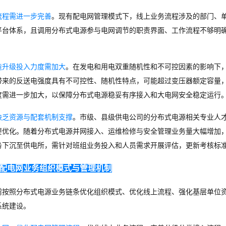
流程需进一步完善
。现有配电网管理模式下，线上业务流程涉及的部门、
平台体系，且调用分布式电源参与电网调节的职责界面、工作流程不够明
造升级投入力度需加大
。在发电和用电双重随机性和不可控因素的影响下
带来的反送电强度具有不可控性、随机性特点，可能超过变压器额定容量
度需进一步加大，以保障分布式电源稳妥有序接入和大电网安全稳定运行
缺乏资源与配套机制支撑
。市级、县级供电公司的分布式电源相关专业人
要优化。随着分布式电源并网接入、运维检修与安全
管理业务量大幅增加
务下沉至供电所，需针对班组业务投入和人员需求开展评估，更新考核标
配电
网业
务组织模式与管理机制
需按照分布式电源业务链条优化组织模式、优化线上流程、强化基层单位
系统建设。