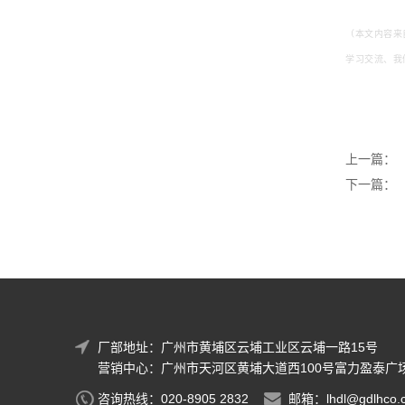
（
本文内容来
学习交流、我
上一篇：
下一篇：
厂部地址：广州市黄埔区云埔工业区云埔一路15号
营销中心：广州市天河区黄埔大道西100号富力盈泰广场
咨询热线：020-8905 2832
邮箱：
lhdl@gdlhco