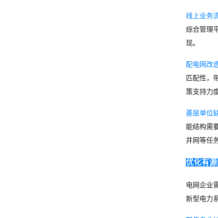
线上业务
综合管理
现。
配电网改
匹配性，
策支持力
基层单位
能结构需
并网等任
优化有源
电网企业
新型电力