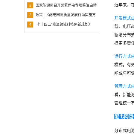
面推进新型电力系统建设，服务碳达峰碳中
近年来，
2
国家能源局召开频繁停电专项整治启动
和目标
部署会
3
政策 | 《配电网高质量发展行动实施方
开
发模式
案（2024—2027年）》
4
《“十四五”能源领域科技创新规划》
载、电压
新增分布
担更多责
运行方式
模式，有
能或与可
管理方式
看，新能
管理统一
配电网运
分布式电