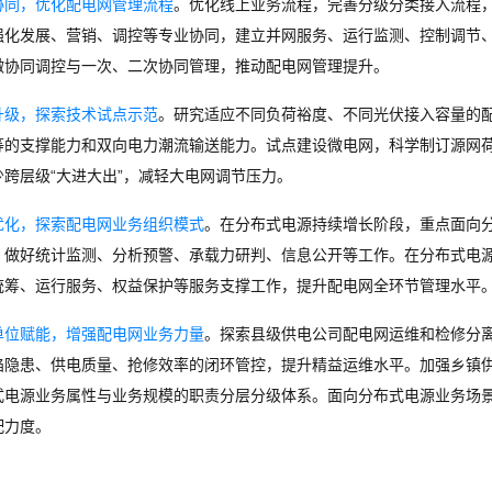
协同，优化配电网管理流程
。优化线上业务流程，完善分级分类接入流程
强化发展、营销、调控等专业协同，建立并网服务、运行监测、控制调节
微协同调控与一次、二次协同管理，推动配电网管理提升。
升级，探索技术试点示范
。研究适应不同负荷裕度、不同光伏接入容量的
等的支撑能力和双向电力潮流输送能力。试点建设微电网，科学制订源网
少跨层级“大进大出”，减轻大电网调节压力。
优化，探索配电网业务组织模式
。在分布式电源持续增长阶段，重点面向
，做好统计监测、分析预警、承载力研判、信息公开等工作。在分布式电
统筹、运行服务、权益保护等服务支撑工作，提升配电网全环节管理水平
单位赋能，增强配电网业务力量
。
探索县级供电公司配电网运维和检修分离
陷隐患、供电质量、抢修效率的闭环管控，提升精益运维水平。加强乡镇
式电源业务属性与业务规模的职责分层分级体系。面向分布式电源业务场
配力度。